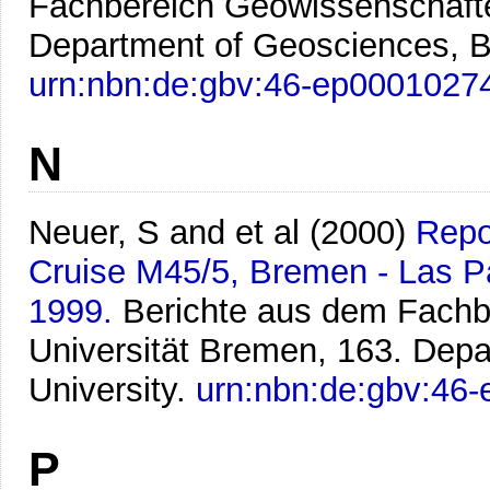
Fachbereich Geowissenschafte
Department of Geosciences, B
urn:nbn:de:gbv:46-ep0001027
N
Neuer, S and et al
(2000)
Repo
Cruise M45/5, Bremen - Las P
1999.
Berichte aus dem Fachb
Universität Bremen, 163. Dep
University.
urn:nbn:de:gbv:46
P