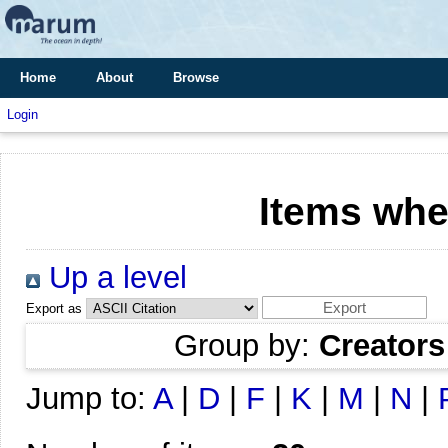
Home
About
Browse
Login
Items whe
Up a level
Export as
Group by:
Creators
Jump to:
A
|
D
|
F
|
K
|
M
|
N
|