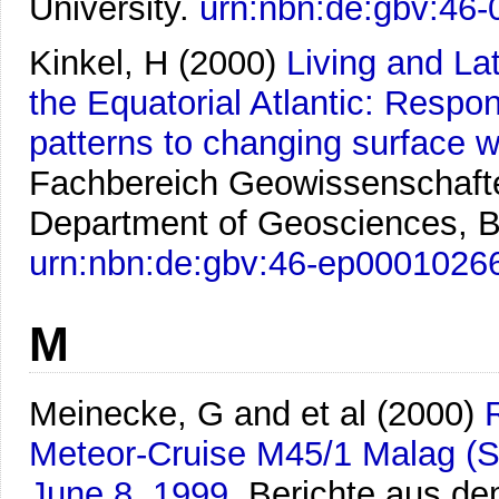
University.
urn:nbn:de:gbv:46
Kinkel, H
(2000)
Living and La
the Equatorial Atlantic: Respon
patterns to changing surface wa
Fachbereich Geowissenschafte
Department of Geosciences, B
urn:nbn:de:gbv:46-ep0001026
M
Meinecke, G and et al
(2000)
Meteor-Cruise M45/1 Malag (S
June 8, 1999.
Berichte aus d