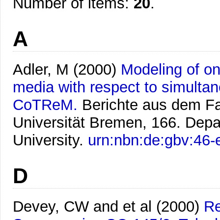
Number of items:
20
.
A
Adler, M
(2000)
Modeling of on
media with respect to simulta
CoTReM.
Berichte aus dem F
Universität Bremen, 166. Dep
University.
urn:nbn:de:gbv:46
D
Devey, CW and et al
(2000)
Re