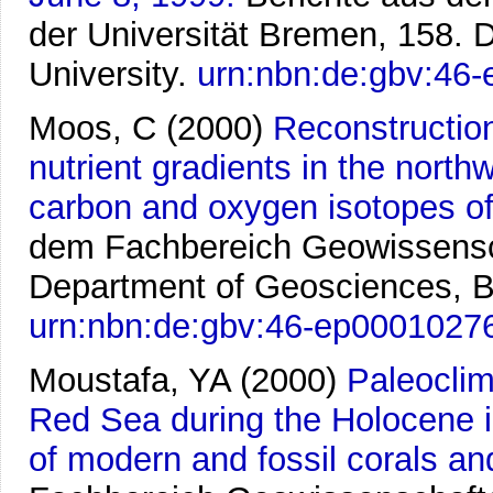
der Universität Bremen, 158.
University.
urn:nbn:de:gbv:46
Moos, C
(2000)
Reconstruction
nutrient gradients in the nort
carbon and oxygen isotopes of 
dem Fachbereich Geowissensch
Department of Geosciences, B
urn:nbn:de:gbv:46-ep0001027
Moustafa, YA
(2000)
Paleoclim
Red Sea during the Holocene i
of modern and fossil corals an