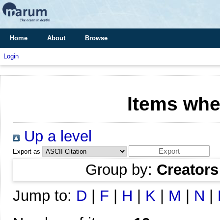
Home
About
Browse
Login
Items whe
Up a level
Export as
Group by:
Creators
Jump to:
D
|
F
|
H
|
K
|
M
|
N
|