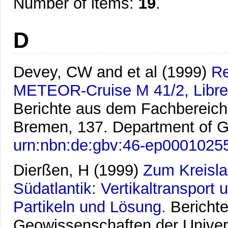
Number of items:
19
.
D
Devey, CW and et al
(1999)
Re
METEOR-Cruise M 41/2, Librevi
Berichte aus dem Fachbereich
Bremen, 137. Department of G
urn:nbn:de:gbv:46-ep0001025
Dierßen, H
(1999)
Zum Kreisla
Südatlantik: Vertikaltranspor
Partikeln und Lösung.
Bericht
Geowissenschaften der Univer