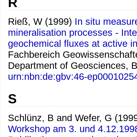
R
Rieß, W
(1999)
In situ measur
mineralisation processes - Int
geochemical fluxes at active in
Fachbereich Geowissenschafte
Department of Geosciences, B
urn:nbn:de:gbv:46-ep0001025
S
Schlünz, B and Wefer, G
(199
Workshop am 3. und 4.12.199