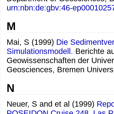
urn:nbn:de:gbv:46-ep0001025
M
Mai, S
(1999)
Die Sedimentver
Simulationsmodell.
Berichte a
Geowissenschaften der Univer
Geosciences, Bremen Univers
N
Neuer, S and et al
(1999)
Repor
POSEIDON Cruise 248, Las Pa